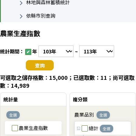
林地與森林蓄積統計
依縣市別查詢
農業生產指數
統計期間：
年
~
可選取之儲存格數：15,000；已選取數：11；尚可選取
數：14,989
統計量
複分類
農業品別
全選
全選
農業生產指數
總計
全選