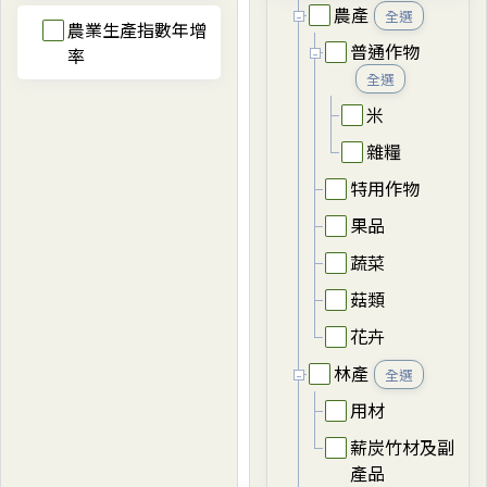
農產
全選
農業生產指數年增
普通作物
率
全選
米
雜糧
特用作物
果品
蔬菜
菇類
花卉
林產
全選
用材
薪炭竹材及副
產品