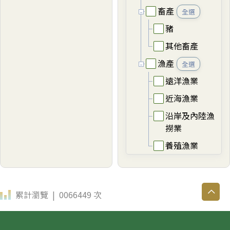
畜產
全選
豬
其他畜產
漁產
全選
遠洋漁業
近海漁業
沿岸及內陸漁
撈業
養殖漁業
累計瀏覽 | 0066449 次