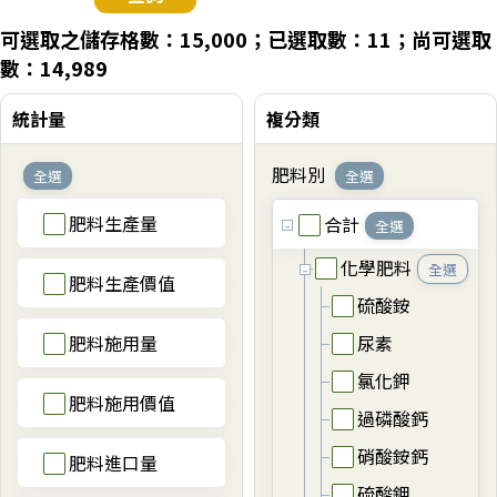
可選取之儲存格數：15,000；已選取數：11；尚可選取
數：14,989
統計量
複分類
肥料別
全選
全選
肥料生產量
合計
全選
化學肥料
全選
肥料生產價值
硫酸銨
肥料施用量
尿素
氯化鉀
肥料施用價值
過磷酸鈣
硝酸銨鈣
肥料進口量
硫酸鉀