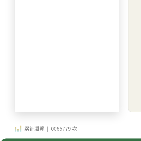
累計瀏覽 | 0065779 次